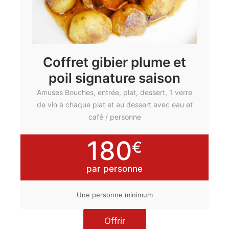
Coffret gibier plume et
poil signature saison
Amuses Bouches, entrée, plat, dessert, 1 verre
de vin à chaque plat et au dessert avec eau et
café / personne
180
€
par personne
Une personne minimum
Offrir