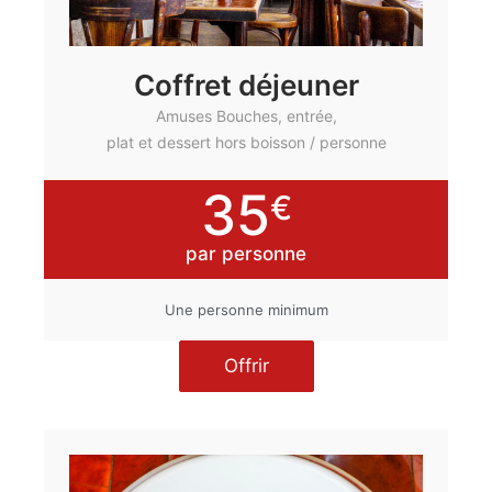
Coffret déjeuner
Amuses Bouches, entrée,
plat et dessert hors boisson / personne
35
€
par personne
Une personne minimum
Offrir