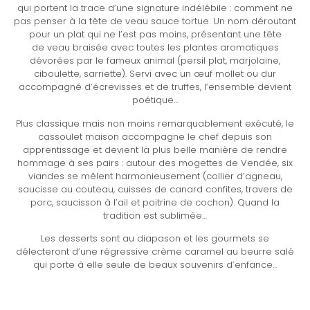
qui portent la trace d’une signature indélébile : comment ne
pas penser à la tête de veau sauce tortue. Un nom déroutant
pour un plat qui ne l’est pas moins, présentant une tête
de veau braisée avec toutes les plantes aromatiques
dévorées par le fameux animal (persil plat, marjolaine,
ciboulette, sarriette). Servi avec un œuf mollet ou dur
accompagné d’écrevisses et de truffes, l’ensemble devient
poétique…
Plus classique mais non moins remarquablement exécuté, le
cassoulet maison accompagne le chef depuis son
apprentissage et devient la plus belle manière de rendre
hommage à ses pairs : autour des mogettes de Vendée, six
viandes se mêlent harmonieusement (collier d’agneau,
saucisse au couteau, cuisses de canard confites, travers de
porc, saucisson à l’ail et poitrine de cochon). Quand la
tradition est sublimée…
Les desserts sont au diapason et les gourmets se
délecteront d’une régressive crème caramel au beurre salé
qui porte à elle seule de beaux souvenirs d’enfance…